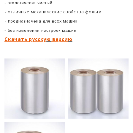
- экологически чистый
- отличные механические свойства фольги
-
п
една
нач
на
сех
машин
р
з
е
для
в
- без изменения настроек машин
Скачать pyccкy
ю
верси
ю