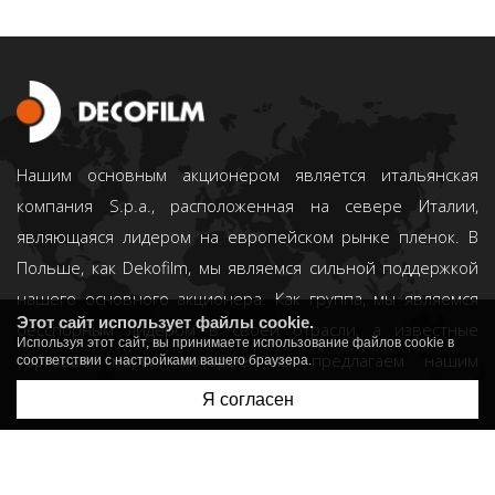
Нашим основным акционером является итальянская
компания S.p.a., расположенная на севере Италии,
являющаяся лидером на европейском рынке пленок. В
Польше, как Dekofilm, мы являемся сильной поддержкой
нашего основного акционера. Как группа, мы являемся
Этот сайт использует файлы cookie.
бесспорным лидером в своей отрасли, а известные
Используя этот сайт, вы принимаете использование файлов cookie в
торговые марки, которые мы предлагаем нашим
соответствии с настройками вашего браузера.
Клиентам, это
DECOLINE
® и
DECOTERM
®.
Я согласен
dekofilm@dekofilm.com.pl