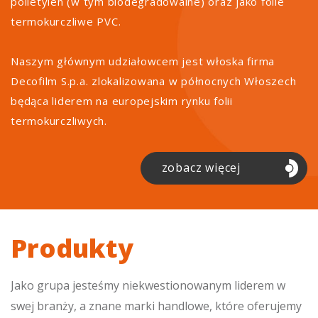
polietylen (w tym biodegradowalne) oraz jako folie
termokurczliwe PVC.
Naszym głównym udziałowcem jest włoska firma
Decofilm S.p.a. zlokalizowana w północnych Włoszech
będąca liderem na europejskim rynku folii
termokurczliwych.
zobacz więcej
Produkty
Jako grupa jesteśmy niekwestionowanym liderem w
swej branży, a znane marki handlowe, które oferujemy