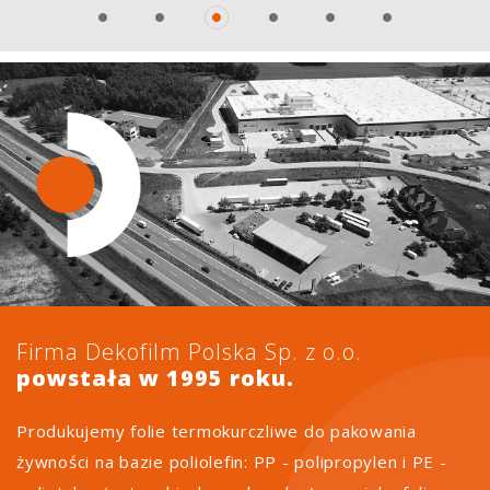
rygorystyczne normy i wymagania
Firma Dekofilm Polska Sp. z o.o.
powstała w 1995 roku.
Produkujemy folie termokurczliwe do pakowania
żywności na bazie poliolefin: PP - polipropylen i PE -