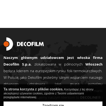
Naszym głównym udziałowcem jest włoska firma
Decofilm S.p.a.
zlokalizowana w północnych
Włoszech
będąca liderem na europejskim rynku folii termokurczliwych.
W Polsce, jako Dekofilm jesteśmy silnym wsparciem naszego
głównego udziałowca. Jako grupa jesteśmy
Ta strona korzysta z plików cookies.
Korzystając z tej strony
niekwestionowanym liderem w swej branży, a znane marki
akceptujesz używanie cookies, zgodnie z Twoimi ustawieniami
handlowe, które oferujemy naszym klientom to
DECOLINE®
i
przeglądarki internetowej.
DECOTERM®.
Zgadzam się