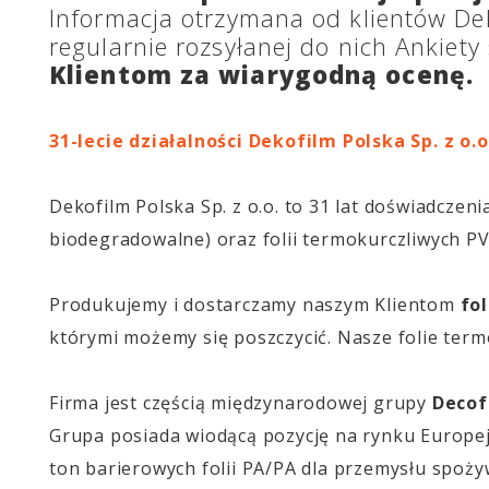
Informacja otrzymana od klientów Dek
regularnie rozsyłanej do nich Ankiety
Klientom za wiarygodną ocenę.
31-lecie działalności Dekofilm Polska Sp. z o.o
Dekofilm Polska Sp. z o.o. to 31 lat doświadczen
biodegradowalne) oraz folii termokurczliwych P
Produkujemy i dostarczamy naszym Klientom
fo
którymi możemy się poszczycić. Nasze folie termo
Firma jest częścią międzynarodowej grupy
Decof
Grupa posiada wiodącą pozycję na rynku Europejs
ton barierowych folii PA/PA dla przemysłu spoż