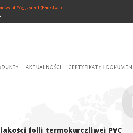
ianów ul. Węgrzyna 1 (Panattoni)
 2026
ODUKTY
AKTUALNOŚCI
CERTYFIKATY I DOKUMEN
jakości folii termokurczliwej PVC