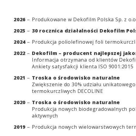
2026
–
Produkowane w Dekofilm Polska Sp. z o.
2025
–
30 rocznica działalności Dekofilm Pols
2024
–
Produkcja poliolefinowej foli termokurcz
2022
–
Dekofilm – producent najlepszej jako
Informacja otrzymana od klientów Dekofil
Ankiety satysfakcji klienta ISO 9001:2015 
2021
–
Troska o środowisko naturalne
Zwiększenie do 30% udziału unikatowego
termokurczliwych DECOLINE
2020
–
Troska o środowisko naturalne
Produkcja nowych biodegradowalnych po
aktywnych
2019
–
Produkcja nowych wielowarstwowych termo