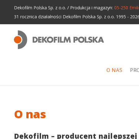
Dekofilm Polska Sp. z o.o. / Produkcja i magazyn:
05-250 Emil
31 rocznica działalności Dekofilm Polska Sp. z o.o. 1995 -
O NAS
PR
O nas
Dekofilm – producent najlepszej 