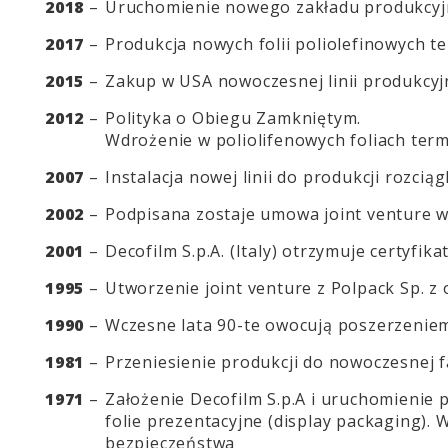
2018
–
Uruchomienie nowego zakładu produkcyjn
2017
–
Produkcja nowych folii poliolefinowych t
2015
–
Zakup w USA nowoczesnej linii produkcyj
2012
–
Polityka o Obiegu Zamkniętym.
Wdrożenie w poliolifenowych foliach te
2007
–
Instalacja nowej linii do produkcji rozci
2002
–
Podpisana zostaje umowa joint venture 
2001
–
Decofilm S.p.A. (Italy) otrzymuje certyfik
1995
–
Utworzenie joint venture z Polpack Sp. z 
1990
–
Wczesne lata 90-te owocują poszerzeniem
1981
–
Przeniesienie produkcji do nowoczesnej f
1971
–
Założenie Decofilm S.p.A i uruchomienie p
folie prezentacyjne (display packaging). W
bezpieczeństwa