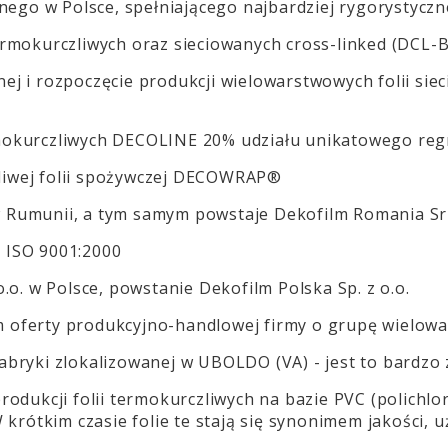
ego w Polsce, spełniającego najbardziej rygorystycz
ermokurczliwych oraz sieciowanych cross-linked (DCL-
nej i rozpoczęcie produkcji wielowarstwowych folii s
rmokurczliwych DECOLINE 20% udziału unikatowego re
ągliwej folii spożywczej DECOWRAP®
w Rumunii, a tym samym powstaje Dekofilm Romania Sr
at ISO 9001:2000
o.o. w Polsce, powstanie Dekofilm Polska Sp. z o.o.
 oferty produkcyjno-handlowej firmy o grupę wielowar
abryki
zlokalizowanej w UBOLDO (VA) - jest to bardzo
rodukcji folii termokurczliwych na bazie PVC (polichl
 krótkim czasie folie te stają się synonimem jakości, u