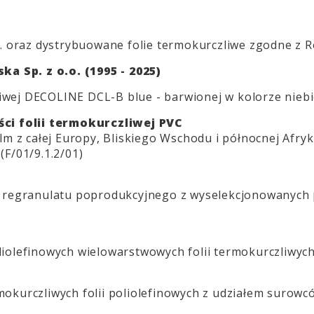
o. oraz dystrybuowane folie termokurczliwe zgodne z
ka Sp. z o.o. (1995 - 2025)
liwej DECOLINE DCL-B blue - barwionej w kolorze nieb
ści folii termokurczliwej PVC
m z całej Europy, Bliskiego Wschodu i północnej Afryk
(F/01/9.1.2/01)
 regranulatu poprodukcyjnego z wyselekcjonowanych p
liolefinowych wielowarstwowych folii termokurczliw
kurczliwych folii poliolefinowych
z udziałem surowcó