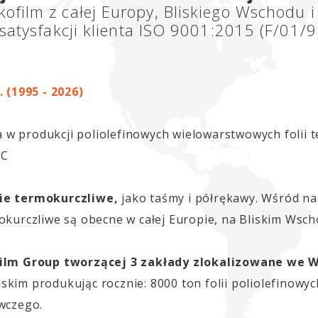
ofilm z całej Europy, Bliskiego Wschodu i
 satysfakcji klienta ISO 9001:2015 (F/01/9
. (1995 - 2026)
ia w produkcji poliolefinowych wielowarstwowych folii 
VC
lie termokurczliwe,
jako taśmy i półrękawy. Wśród n
kurczliwe są obecne w całej Europie, na Bliskim Wscho
ilm Group tworzącej 3 zakłady zlokalizowane we W
kim produkując rocznie: 8000 ton folii poliolefinowyc
ywczego.