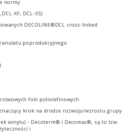
ne normy
B,DCL-XF, DCL-XS)
ieciowanych DECOLINE®DCL cross-linked
granulatu poprodukcyjnego
l
stwowych folii poliolefinowych
 znaczący krok na drodze rozwoju/wzrostu grupy
orek winylu) - Decoterm® i Decomac®, są to tzw.
żyteczności i