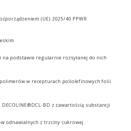
 Rozporządzeniem (UE) 2025/40 PPWR
ieskim
i na podstawie regularnie rozsyłanej do nich
olimerów w recepturach poliolefinowych folii
ych DECOLINE®DCL-BD
z zawartością substancji
w odnawialnych z trzciny cukrowej